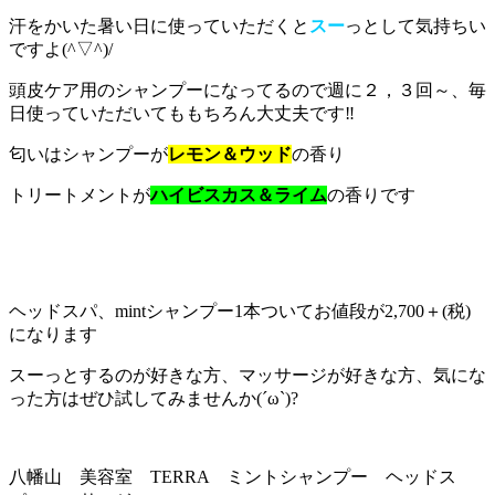
汗をかいた暑い日に使っていただくと
スー
っとして気持ちい
ですよ(^▽^)/
頭皮ケア用のシャンプーになってるので週に２，３回～、毎
日使っていただいてももちろん大丈夫です‼
匂いはシャンプーが
レモン＆ウッド
の香り
トリートメントが
ハイビスカス＆ライム
の香りです
ヘッドスパ、mintシャンプー1本ついてお値段が2,700＋(税)
になります
スーっとするのが好きな方、マッサージが好きな方、気にな
った方はぜひ試してみませんか(´ω`)?
八幡山 美容室 TERRA ミントシャンプー ヘッドス