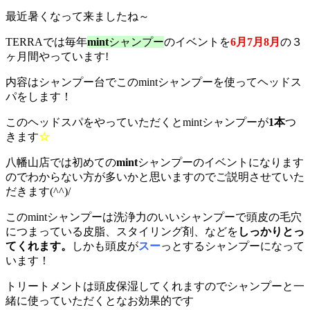
最近暑くなって来ましたね～
TERRAでは毎年
mint
シャンプー
のイベントを
6月7月8月
の３
ヶ月間やっています!
内容はシャンプー台でこのmintシャンプーを使ってヘッドス
パをします！
このヘッドスパをやっていただくとmintシャンプーが
1本
つ
きます
☆
八幡山店では初めての
mint
シャンプーのイベントになります
のでわからない方が多いかと思いますのでご説明させていた
だきます(^^)/
このmintシャンプーは洗浄力のいいシャンプーで頭皮の毛穴
につまっている皮脂、スタイリング剤、などを
しっかりとっ
てくれます。
しかも頭皮が
スー
っとするシャンプーになって
います！
トリートメントは頭皮保湿してくれますのでシャンプーと一
緒に使っていただくとなお効果的です